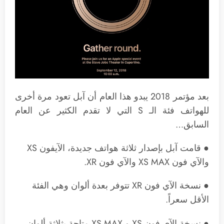
بعد مؤتمر 2018 يبدو هذا العام أن آبل تعود مرة أخرى
للهواتف فئة الـ S التي لا تقدم الكثير عن العام
السابق…
● قامت آبل بإصدار ثلاثة هواتف جديدة، الآيفون XS
والآي فون XS MAX والآي فون XR.
● نسخة الآي فون XR تتوفر بعدة ألوان وهي الفئة
الأقل سعراً.
● نسخة الآي فون XS و XS MAX متاحة بثلاثة ألوان