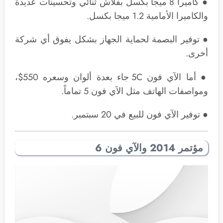
● كاميرا 8 ميجا بكسل بفلاش ثنائي وتحسينات عديدة
والكاميرا الأمامية 1.2 ميجا بكسل.
● توفير البصمة لحماية الجهاز بشكل يفوق أي شركة
أخرى.
● أما الآي فون 5C جاء بعدة ألوان وسعره 550$،
ومواصفات الهاتف مثل الآي فون 5 تماماً.
● توفير الآي فون للبيع في 20 سبتمبر.
مؤتمر 2014 والآي فون 6