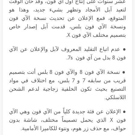
عشر سنوات على إنتاج أول آي فون، وقد حان الوقت
لتعيد آبل الأمجاد وتظهر بشيء جديد، وهذا هو
المتوقع، فمع الإعلان عن تحديث نسخة الآي فون
ونسخة الآي فون بلس، قدمت آبل إصدار خاص
بتصميم مختلف الآي فون X.
● عدم اتباع التقليد المعروف لآبل والإعلان عن الآي
فون 8 بدل من آي فون 7s.
● نسخة الآي فون 8 والآي فون 8 بلس أتت بتصميم
قريب من سابقه 7 و 7 بلس، مع اختلاف في مواد
التصنيع بحيث تكون الخلفية زجاجية لدعم الشحن
اللاسلكي.
● الإعلان عن فئة جديدة كلياً من الآي فون وهي الآي
فون X الذي يحمل تصميماً مختلف، شاشة بدون
حواف، مع حذف زر هوم، ونتوء للكاميرا الأمامية.