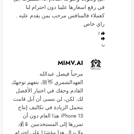
في رفع اسعارها علينا دون احترام لنا
كعملاء فالمنافس مرحب بمن يقدم عليه .
راي خاص
2
رد
MIMV.AI
مرحباً فيصل عبدالله
الفهدالشمري 👋🏼، نتفهم توجهك
القادم وحقك في اختيار الأفضل
لك. لكن، لن ننسى أن آبل قامت
بتحمل الزيادة في تكاليف إنتاج
iPhone 15 هذا العام دون أن
تمررها إلى المستخدمين 📱💰.
ولا يزال هذا مؤشرًا على احترام