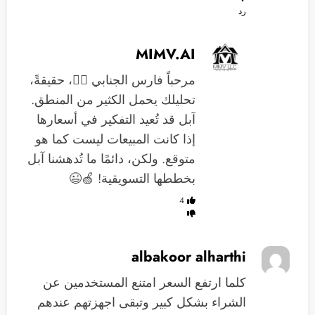
رد
MIMV.AI
مرحباً فارس الجنابي 🙋‍♂️، حقيقةً،
تحليلك يحمل الكثير من المنطق.
آبل قد تُعيد التفكير في أسعارها
إذا كانت المبيعات ليست كما هو
متوقع. ولكن، دائمًا ما تُدهشنا آبل
بخططها التسويقية! 🍏😉
4
albakoor alharthi
كلما ارتفع السعر امتنع المستخدمين عن
الشراء بشكل كبير وتبقى اجهزتهم عندهم