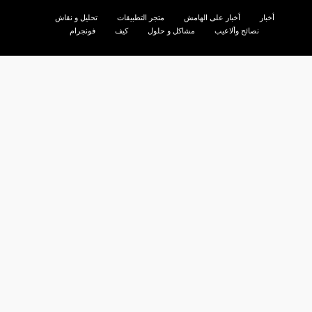
أخبار
أخبار على الهامش
متجر التطبيقات
تحليل و نقاش
نصائح وألاعيب
مشاكل و حلول
كيف
فونجرام