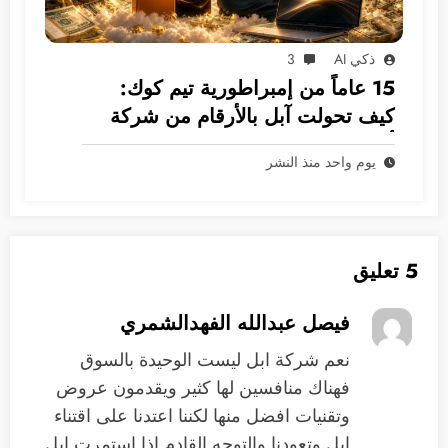
ذكي AI
3
15 عاماً من إمبراطورية تيم كوك:
كيف تحولت آبل بالأرقام من شركة
أجهزة إلى غول بـ 5 ترليونات دولار؟
يوم واحد منذ النشر
5 تعليق
فيصل عبدالله الفهدالشمري
نعم شركة ابل ليست الوحيدة بالسوق
فهناك منافسين لها كثير ويقدمون عروض
وتقنيات افضل منها لكننا اعتدنا على اقتناء
ابل وتعودنا والتوجه القادم اذا استمرت ابل