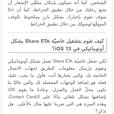
الشخص، كما أنه سيكون بإمكان متلقّي الإشعار أن
يتتبع رحلتك من خلال تطبيق الخرائط، كما أن Siri
سوف تقوم بإخبارك بشكل بارز وملحوظ بالوقت
المتوقّع لوصولك من خلال تطبيق الخرائط.
كيف تقوم بتشغيل خاصيّة Share ETA بشكل
أوتوماتيكي في iOS 13؟
لكي تجعل خاصيّة Share ETA تعمل بشكل أوتوماتيكي
وتقوم بإرسال معلومات الطريق لجهات الاتصال
الخاصة بك -والتي تختارها أنت- فأول ما يجب عليك
فعله هو إضافة الوجهات المفضلة لك والتي غالبًا ما
تكون محلّ العمل والمنزل، وعادةً ما يقوم iOS
بإضافتها بشكل تلقائي بناءًا على الـContact Card،
وهذه الميزة هي التي ضربنا عليها مثال بالأعلى.. هل
تذكر؟