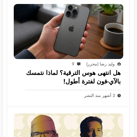
وليد رضا (محرر)
9
هل انتهى هوس الترقية؟ لماذا نتمسك
بالآي-فون لفترة أطول!
3 أشهر منذ النشر