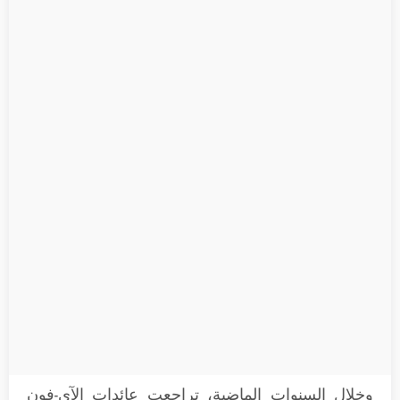
وخلال السنوات الماضية، تراجعت عائدات الآي-فون