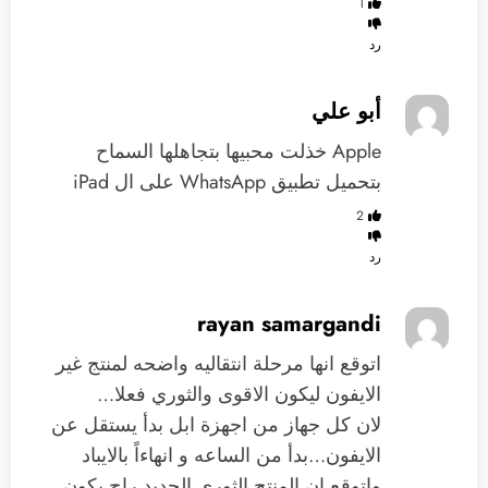
1
رد
‏أبو علي
‏Apple خذلت محبيها بتجاهلها السماح
بتحميل تطبيق WhatsApp على ال iPad
2
رد
rayan samargandi
اتوقع انها مرحلة انتقاليه واضحه لمنتج غير
الايفون ليكون الاقوى والثوري فعلا…
لان كل جهاز من اجهزة ابل بدأ يستقل عن
الايفون…بدأ من الساعه و انهاءاً بالايباد
واتوقع ان المنتج الثوري الجديد راح يكون