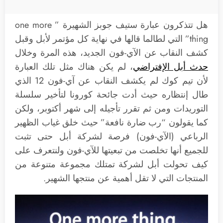
هل تتذكرون عبارة ستيف جوبز الشهيرة ” one more
thing” التي لطالما قالها في نهاية كل مؤتمر لأبل وقبل
كشف النقاب عن الآي-فون الجديد، هذه المرة وخلال
حدث أبل الإفتراضي
، لم يكن هناك مثل تلك العبارة
لأن تيم كوك لم يكشف النقاب عن آي-فون 12 الذي
طال إنتظاره حيث أدت جائحة كورونا لتأخير سلسلة
التوريدات ومن ثم تقرر تأجيله إلى شهر أكتوبر، ولكن
كما يقولون “رب ضارة نافعة” حيث خلق غياب الظهير
الرباعي (الآي-فون) فرصة لشركة أبل حتى تثبت
للجميع أنها تخلصت من تبعيتها للآي-فون ولنتعرف على
كيف تحولت أبل لشركة تمتلك مجموعة متنوعة من
المنتجات التي لا تقل أهمية عن منتجها الشهير.