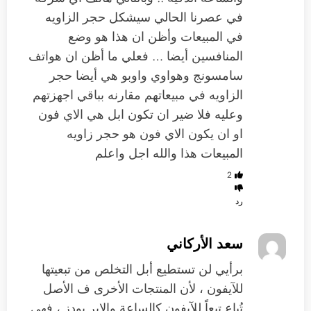
في عصرنا الحالي سيشكل حجر الزاويه
في المبيعات وأظن ان هذا هو وضع
المنافسين أيضا … فعلي ما أظن ان هواتف
سامسونج وهواوي واوبو هي أيضا حجر
الزاويه في مبيعاتهم مقارنه بباقي اجهزتهم
وعليه فلا ضير ان تكون ابل هي الاي فون
او ان يكون الاي فون هو حجر زاويه
المبيعات هذا والله اجل واعلم
2
رد
سعد الأركاني
برأيي لن تستطيع أبل التخلص من تبعيتها
للآيفون ، لأن المنتجات الأخرى ف الأصل
تُباع تبعاً للآيفون كالساعة والإير بودز ، فهي