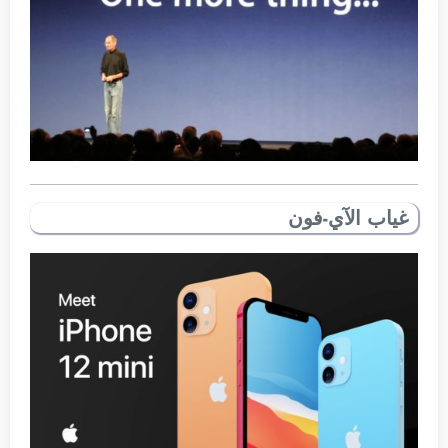
غياب الآي-فون