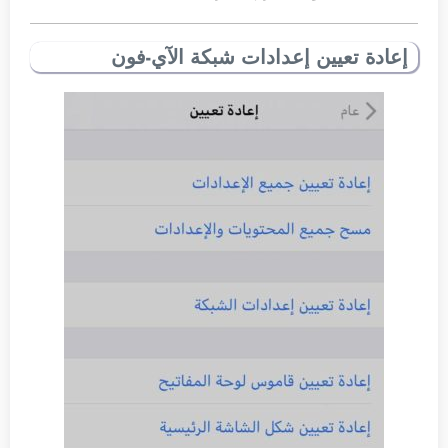
إعادة تعيين إعدادات شبكة الآي-فون