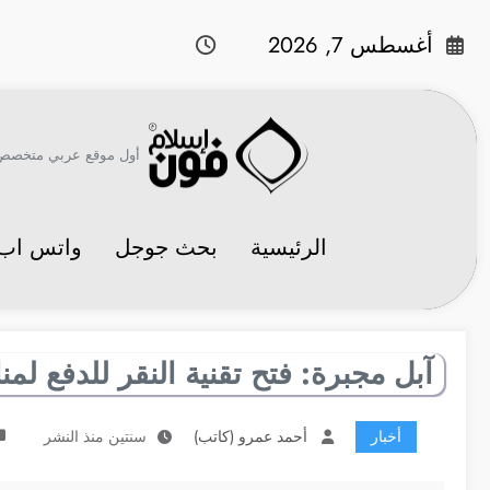
لتجاوز
لى
أغسطس 7, 2026
لمحتوى
أول موقع عربي متخصص في 
الرئيسية
بحث جوجل
واتس اب
آبل مجبرة: فتح تقنية النقر للدفع لمنافسيه
أخبار
أحمد عمرو (كاتب)
سنتين منذ النشر