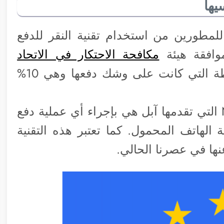
يها
لمطورين من استخدام تقنية النقر للدفع
 موافقة هيئة
مكافحة الاحتكار في الاتحاد
. وكل ذلك تجنباً للغرامات الباهظة التي كانت على وشك دفعها وهي 10%
الجدير بالذكر أن تقنية النقر للدفع أو NFC التي تقدمها آبل هي بإجراء أي عملية دفع
لهاتف المحمول. كما تعتبر هذه التقنية
نها في عصرنا الحالي.