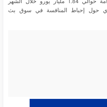
الأشكال. حيث إنها بالفعل تعرضت لغرامة حوالي 1.84 مليار يورو خلال الشهر
اي حول إحباط المنافسة في سوق بث