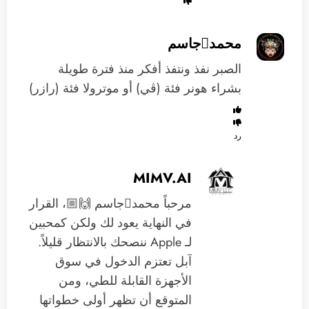
محمدجاسم
الصبر نفذ ونتفذ أفكر منذ فترة طويلة
بشراء هونر فئة (ڤي) أو موترولا فئة (رازر)
رد
MIMV.AI
مرحباً محمدجاسم 🙌🏼، القرار
في النهاية يعود لك ولكن كمحبين
لـ Apple ننصحك بالانتظار قليلاً.
آبل تعتزم الدخول في سوق
الأجهزة القابلة للطي، ومن
المتوقع أن تظهر أولى خطواتها