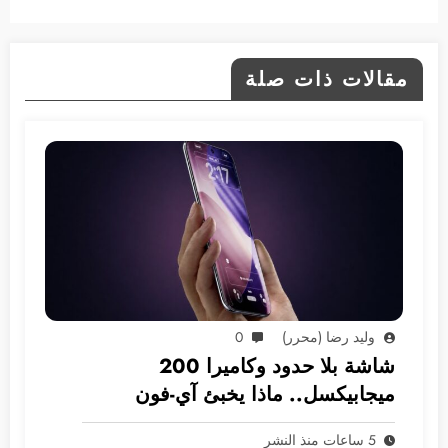
مقالات ذات صلة
وليد رضا (محرر)
0
شاشة بلا حدود وكاميرا 200
ميجابيكسل.. ماذا يخبئ آي-فون
2028؟
5 ساعات منذ النشر