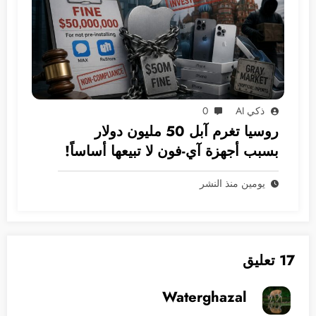
ذكي AI
0
روسيا تغرم آبل 50 مليون دولار
بسبب أجهزة آي-فون لا تبيعها أساساً!
يومين منذ النشر
17 تعليق
Waterghazal