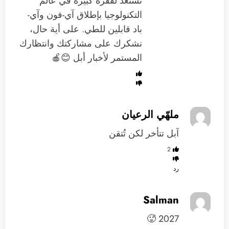
تستعد لقفزة كبيرة في عالم
التكنولوجيا بإطلاق آي-فون وآي-
باد قابلين للطي. على أية حال،
نشكرك على مشاركتك وانتظارك
المستمر لأخبار أبل 😊🍎
ملهّي الرعيان
آبل تتأخر لكن تُتقن
2
رد
Salman
2027 🥵