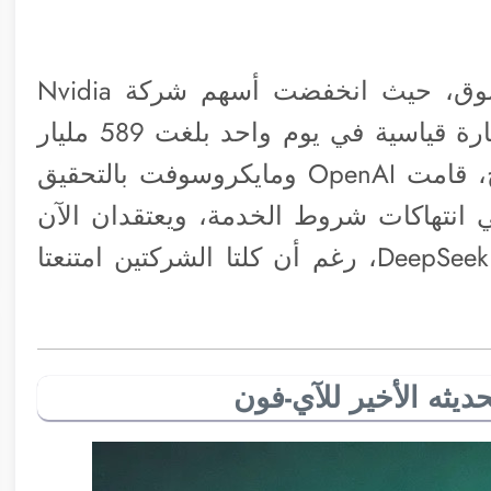
وقد كان لهذا الجدل تأثير كبير على السوق، حيث انخفضت أسهم شركة Nvidia
بنسبة 17% يوم الاثنين، مما أدى إلى خسارة قياسية في يوم واحد بلغت 589 مليار
دولار من قيمتها السوقية. ووفقاً لبلومبرج، قامت OpenAI ومايكروسوفت بالتحقيق
نتهاكات شروط الخدمة، ويعتقدان الآن
أن هذه الحسابات كانت مرتبطة بشركة DeepSeek، رغم أن كلتا الشركتين امتنعتا
حديثه الأخير للآي-فون