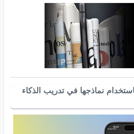
ة OpenAI تتهم DeepSeek باستخدام نماذجها في تدريب الذكاء