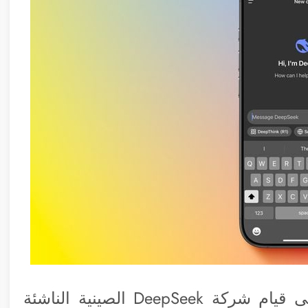
كشفت شركة OpenAI عن أدلة تشير إلى قيام شركة DeepSeek الصينية الناشئة