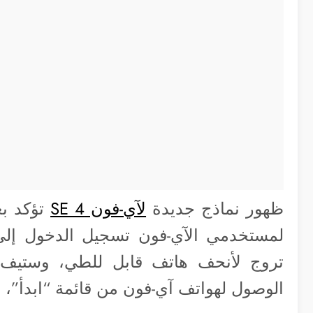
ظهور نماذج جديدة
لآي-فون SE 4
تؤكد بع
لمستخدمي الآي-فون تسجيل الدخول إلى
الوصول لهواتف آي-فون من قائمة “ابدأ”،