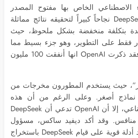
ء الاصطناعي الخاص بها مفتوح المصدر
والمنافس بقوة. وقد حقق نموذج DeepSeek R1 نجاحاً كبيراً لتحقيقه نتائج مماثلة
رائدة بتكلفة منخفضة بشكل ملحوظ، حيث
 أنفقت 5.6 مليون دولار فقط على التطوير، وهو جزء بسيط مما
تستثمره شركات مثل OpenAI وجوجل، فقد ذكرت OpenAI انها أنفقت 100 مليون
ير”، حيث يستخدم المطورون مخرجات من
ب نماذج أصغر. وعلى الرغم من أن هذه
الممارسة شائعة في تطوير الذكاء الاصطناعي، إلا أن OpenAI تدعي أن DeepSeek
ج منافس. وقد أكد ديفيد ساكس، مسؤول
الذكاء الاصطناعي في البيت الأبيض، وجود أدلة قوية على قيام DeepSeek باستخراج