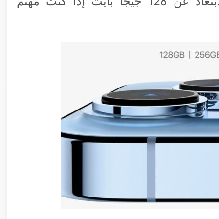
التي ستناسبك في المستقبل، وننصح الابتعاد عن 128 جيجا بايت إذا كنت مهتم