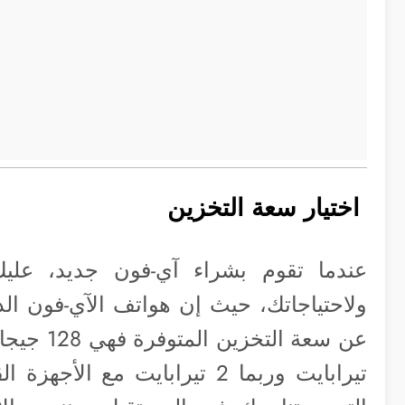
اختيار سعة التخزين
عندما تقوم بشراء آي-فون جديد، عليك
ولاحتياجاتك، حيث إن هواتف الآي-فون الذك
تيرابايت وربما 2 تيرابايت مع الأجهزة القادمة. لذلك ننصحك باختيار