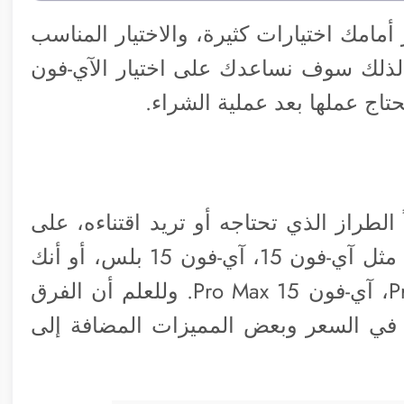
مامك اختيارات كثيرة، والاختيار المناسب
لذلك سوف نساعدك على اختيار الآي-فون
تاج عملها بعد عملية الشراء.
الطراز الذي تحتاجه أو تريد اقتناءه، على
سبيل المثال سوف تشتري الطراز العادي مثل آي-فون 15، آي-فون 15 بلس، أو أنك
تريد شراء الطراز Pro مثل آي-فون 15 Pro، آي-فون 15 Pro Max. وللعلم أن الفرق
ية والنسخ Pro قد يختلف في السعر وبعض المميزات المضافة إلى