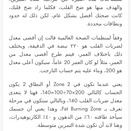
والهدف منها هو ضخ القلب، فكلما زاد ضخ قلبك،
كانت صحتك أفضل بشكل عام، لكن ذلك له حدود
ونطاقات محددة.
وفقاً لمنظمات الصحة العالمية قالت إن أقصى معدل
لضربات القلب هو ٢٢٠ نبضة في الدقيقة، ويختلف
ذلك باختلاف العمر، فيتم طرح أقصى معدل من
العمر، مثلاً لو كان العمر 20 عاماً، سيكون أعلى معدل
هو 200، وبناء عليه يتم حساب التارجت.
يعني عندما تكون في Zone 2 أو النطاق 2 يكون
الحساب كالتالي 200×70÷100=140، فهنا لا يتعدى
معدل ضربات القلب 140، وبالتالي ستكون في مرحلة
تعرف بـ Fat Burning Zone، وهذا يعني أن جسمك
سيأخذ طاقته ٦٠٪ من الدهون و ٤٠٪ الكاربوهيدرات،
وهنا لابد أن تكون شدة التمرين متوسطة.