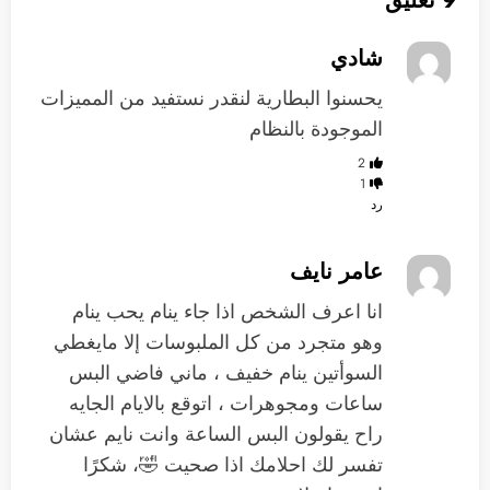
9 تعليق
شادي
يحسنوا البطارية لنقدر نستفيد من المميزات
الموجودة بالنظام
2
1
رد
عامر نايف
انا اعرف الشخص اذا جاء ينام يحب ينام
وهو متجرد من كل الملبوسات إلا مايغطي
السوأتين ينام خفيف ، ماني فاضي البس
ساعات ومجوهرات ، اتوقع بالايام الجايه
راح يقولون البس الساعة وانت نايم عشان
تفسر لك احلامك اذا صحيت 🤣، شكرًا