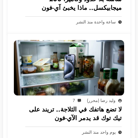
ميجابيكسل.. ماذا يخبئ آي-فون
2028؟
ساعة واحدة منذ النشر
وليد رضا (محرر)
7
لا تضع هاتفك في الثلاجة.. تريند على
تيك توك قد يدمر الآي-فون
يوم واحد منذ النشر